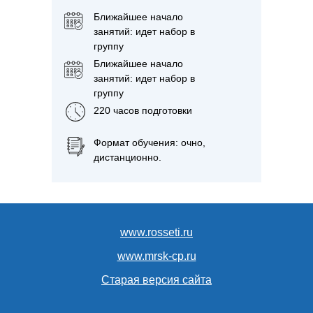
выполнения работ по профессии.
Ближайшее начало
занятий: идет набор в
группу
Ближайшее начало
занятий: идет набор в
группу
220 часов подготовки
Формат обучения: очно,
дистанционно.
www.rosseti.ru
www.mrsk-cp.ru
Старая версия сайта