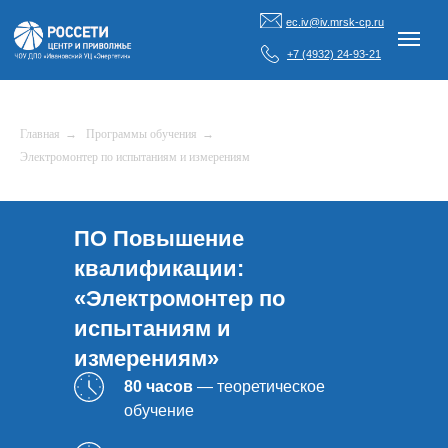
ec.iv@iv.mrsk-cp.ru
+7 (4932) 24-93-21
Главная
→
Программы обучения
→
Электромонтер по испытаниям и измерениям
ПО Повышение
квалификации:
«Электромонтер по
испытаниям и
измерениям»
80 часов
— теоретическое
обучение