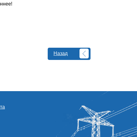
ннее!
Назад
та