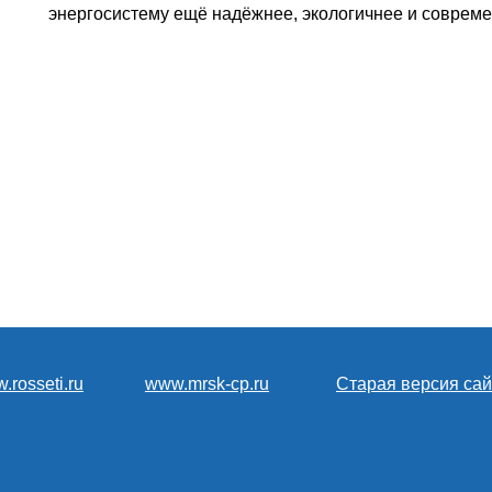
энергосистему ещё надёжнее, экологичнее и совреме
.rosseti.ru
www.mrsk-cp.ru
Старая версия сай