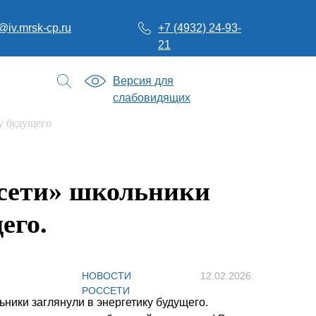
@iv.mrsk-cp.ru
+7 (4932) 24-93-
21
Версия для
слабовидящих
у будущего
ссети» школьники
его.
НОВОСТИ
12.02.2026
РОССЕТИ
ники заглянули в энергетику будущего.