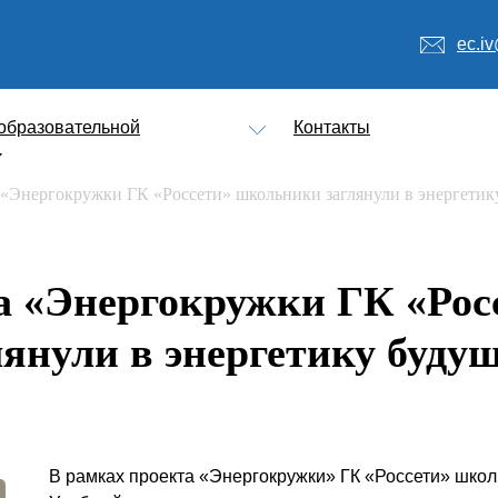
ec.iv
образовательной
Контакты
 «Энергокружки ГК «Россети» школьники заглянули в энергетик
а «Энергокружки ГК «Ро
лянули в энергетику будущ
В рамках проекта «Энергокружки» ГК «Россети» школь