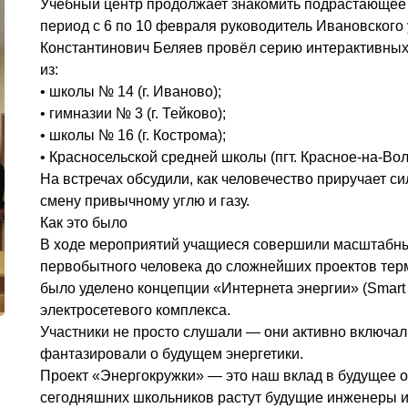
Учебный центр продолжает знакомить подрастающее 
период с 6 по 10 февраля руководитель Ивановского
Константинович Беляев провёл серию интерактивных
из:
• школы № 14 (г. Иваново);
• гимназии № 3 (г. Тейково);
• школы № 16 (г. Кострома);
• Красносельской средней школы (пгт. Красное-на-Вол
На встречах обсудили, как человечество приручает с
смену привычному углю и газу.
Как это было
В ходе мероприятий учащиеся совершили масштабный 
первобытного человека до сложнейших проектов тер
было уделено концепции «Интернета энергии» (Smart
электросетевого комплекса.
Участники не просто слушали — они активно включал
фантазировали о будущем энергетики.
Проект «Энергокружки» — это наш вклад в будущее 
сегодняшних школьников растут будущие инженеры и